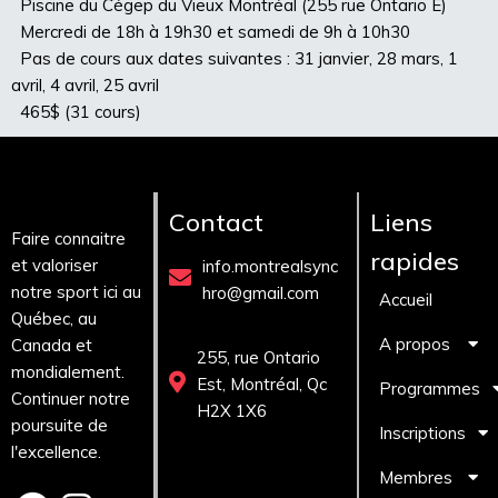
Piscine du Cégep du Vieux Montréal (255 rue Ontario E)
Mercredi de 18h à 19h30 et samedi de 9h à 10h30
Pas de cours aux dates suivantes : 31 janvier, 28 mars, 1
avril, 4 avril, 25 avril
465$ (31 cours)
Contact
Liens
Faire connaitre
rapides
et valoriser
info.montrealsync
notre sport ici au
hro@gmail.com
Accueil
Québec, au
A propos
Canada et
255, rue Ontario
mondialement.
Est, Montréal, Qc
Programmes
Continuer notre
H2X 1X6
poursuite de
Inscriptions
l'excellence.
Membres